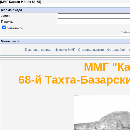
[
ММГ Карези-Ильяс 84-85
]
Форма входа
Логин:
Пароль:
запомнить
Забыл
Меню сайта
Главная страница
История ММГ
Страница памяти
Фотоальбом
ММГ "Ка
68-й Тахта-Базарск