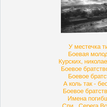
У местечка т
Боевая молод
Курских, николае
Боевое братств
Боевое братст
А коль так - бе
Боевое братство
Имена погибш
Спи , Серега Во