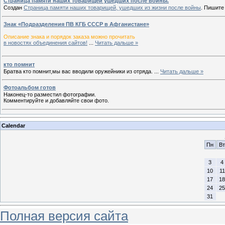
Страница памяти наших товарищей ушедших после войны.
Создан
Страница памяти наших товарищей, ушедших из жизни после войны
. Пишите
Знак «Подразделения ПВ КГБ СССР в Афганистане»
Описание знака и порядок заказа можно прочитать
в новостях объединения сайтов!
...
Читать дальше »
кто помнит
Братва кто помнит,мы вас вводили оружейники из отряда.
...
Читать дальше »
Фотоальбом готов
Наконец-то разместил фотографии.
Комментируйте и добавляйте свои фото.
Calendar
Пн
Вт
3
4
10
11
17
18
24
25
31
Полная версия сайта